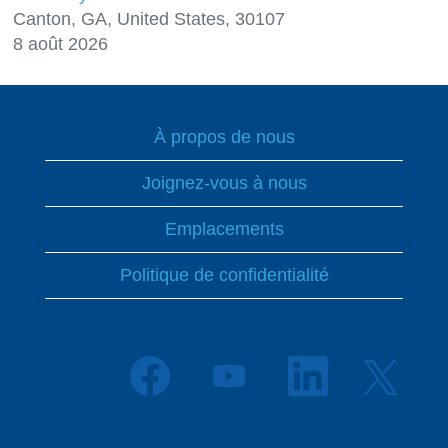
Canton, GA, United States, 30107
8 août 2026
À propos de nous
Joignez-vous à nous
Emplacements
Politique de confidentialité
S
S
S
S
’
’
’
’
o
o
o
o
u
u
u
u
v
v
v
v