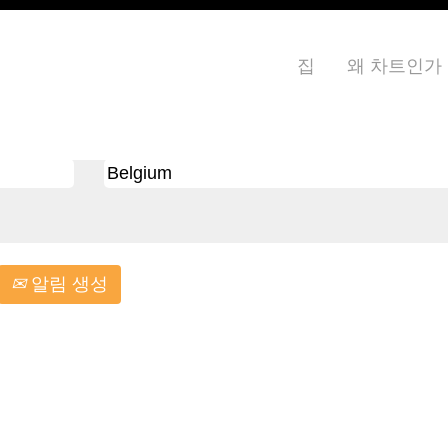
elgium".
이 없습니다. "
"
집
왜 차트인가
Belgium
서 게시한 가장 최근의 구인 직무 0개입니다.
알림 생성