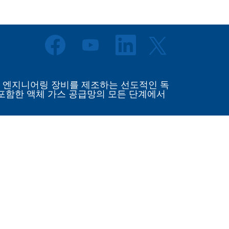
새
새
새
새
탭
탭
탭
탭
에
에
에
에
서
서
서
서
열
열
열
열
립
립
립
 고도의 엔지니어링 장비를 제조하는 선도적인 독
립
니
니
니
 포함한 액체 가스 공급망의 모든 단계에서
니
다
다
다
다
.
.
.
.