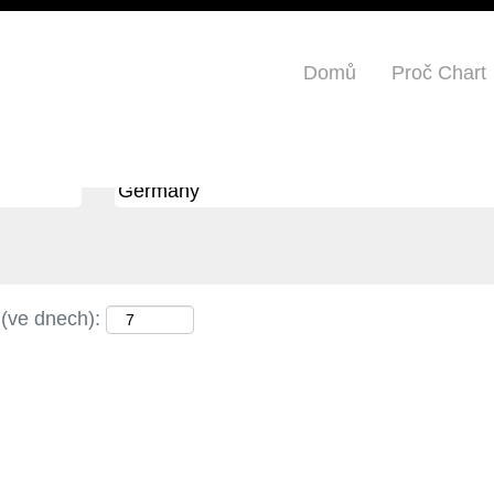
many".
učasnosti neodpovídají „
“.
Domů
Proč Chart
Germany
zveřejněných Chart Industries je pro vás uvedeno níže.
 (ve dnech):