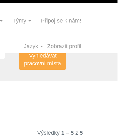
Týmy
Připoj se k nám!
Jazyk
Zobrazit profil
Výsledky
1 – 5
z
5