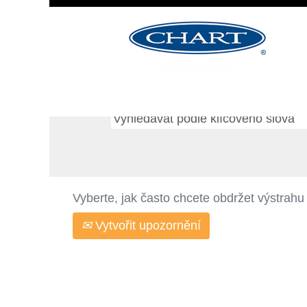
Výsledky hledání pro
"Ger
Žádná volná pracovní místa v so
5 nejnovějších pracovních míst 
Vyberte, jak často chcete obdržet výstrahu
Vytvořit upozornění