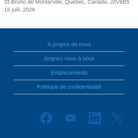
St-Bruno de Montarville, Quebec, Canada, J3V6B5
15 juill. 2026
À propos de nous
Joignez-vous à nous
Emplacements
Politique de confidentialité
S
S
S
S
’
’
’
’
o
o
o
o
u
u
u
u
v
v
v
v