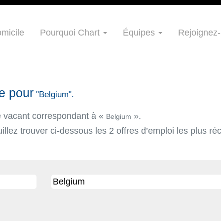
micile
Pourquoi Chart
Équipes
Rejoignez-
e pour
"Belgium".
te vacant correspondant à «
».
Belgium
llez trouver ci-dessous les 2 offres d’emploi les plus r