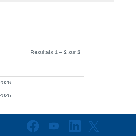
Résultats
1 – 2
sur
2
 2026
 2026
S
S
S
S
’
’
’
’
o
o
o
o