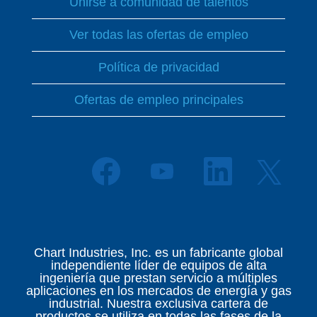
Unirse a comunidad de talentos
Ver todas las ofertas de empleo
Política de privacidad
Ofertas de empleo principales
S
S
S
S
e
e
e
e
a
a
a
a
b
b
b
b
r
r
r
r
e
e
e
e
e
e
e
e
n
n
n
Chart Industries, Inc. es un fabricante global
n
u
u
u
independiente líder de equipos de alta
u
n
n
n
ingeniería que prestan servicio a múltiples
n
a
a
a
aplicaciones en los mercados de energía y gas
a
p
p
p
industrial. Nuestra exclusiva cartera de
p
e
e
e
productos se utiliza en todas las fases de la