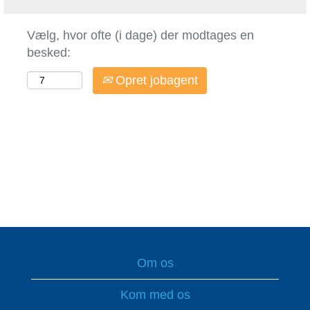
Vælg, hvor ofte (i dage) der modtages en
besked:
Opret jobagent
Om os
Kom med os