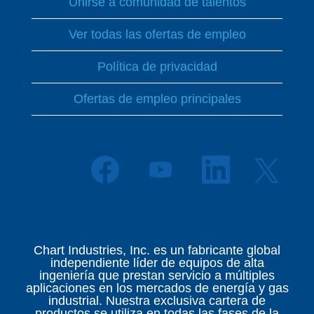
Unirse a comunidad de talentos
Ver todas las ofertas de empleo
Política de privacidad
Ofertas de empleo principales
S
S
S
S
e
e
e
e
a
a
a
a
b
b
b
b
r
r
r
r
e
e
e
e
e
e
e
e
n
n
n
Chart Industries, Inc. es un fabricante global
n
u
u
u
independiente líder de equipos de alta
u
n
n
n
ingeniería que prestan servicio a múltiples
n
a
a
a
aplicaciones en los mercados de energía y gas
a
p
p
p
industrial. Nuestra exclusiva cartera de
p
e
e
e
productos se utiliza en todas las fases de la