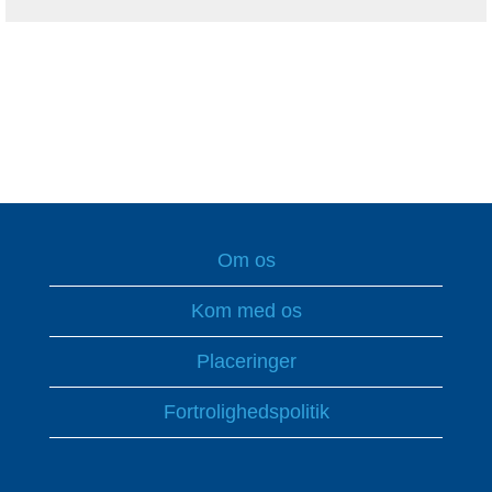
Om os
Kom med os
Placeringer
Fortrolighedspolitik