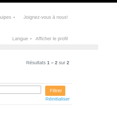
uipes
Joignez-vous à nous!
Langue
Afficher le profil
Résultats
1 – 2
sur
2
Réinitialiser