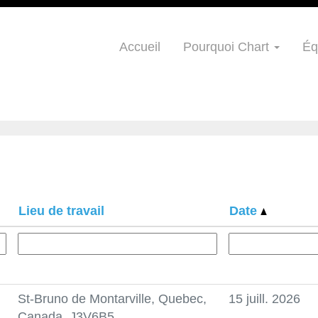
e pour
"".
Accueil
Pourquoi Chart
Éq
Lieu de travail
Date
St-Bruno de Montarville, Quebec,
15 juill. 2026
Canada, J3V6B5