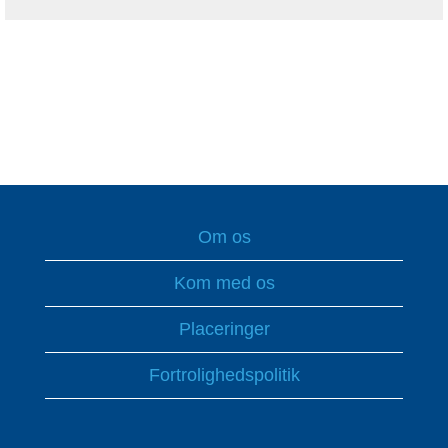
Om os
Kom med os
Placeringer
Fortrolighedspolitik