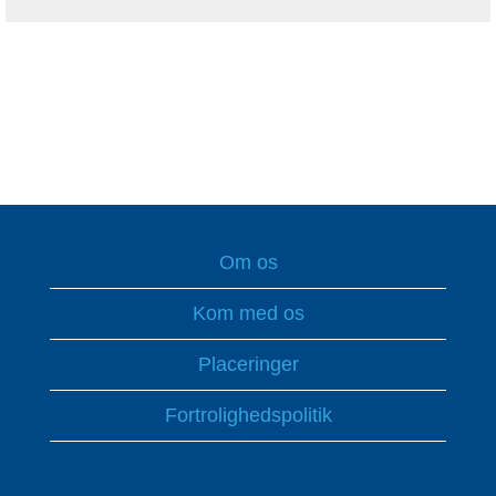
Om os
Kom med os
Placeringer
Fortrolighedspolitik