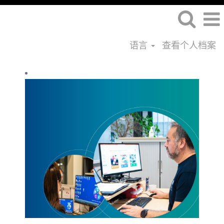
语言
查看个人档案
信
息
技
术
工
作