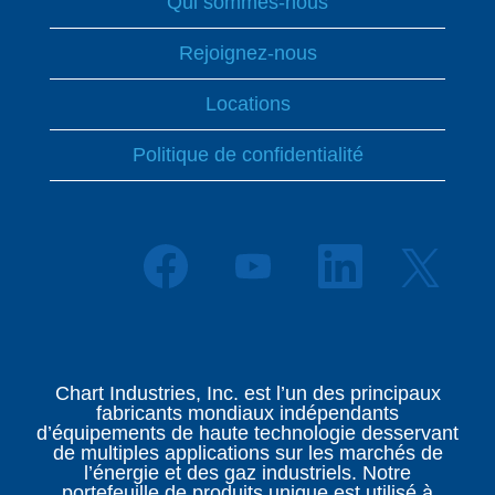
Qui sommes-nous
Rejoignez-nous
Locations
Politique de confidentialité
S
S
S
S
’
’
’
’
o
o
o
o
u
u
u
u
v
v
v
v
r
r
r
r
e
e
e
e
d
d
d
Chart Industries, Inc. est l’un des principaux
d
a
a
a
fabricants mondiaux indépendants
a
n
n
n
d’équipements de haute technologie desservant
n
s
s
s
de multiples applications sur les marchés de
s
u
u
u
l’énergie et des gaz industriels. Notre
u
n
n
n
portefeuille de produits unique est utilisé à