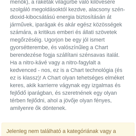
menők), a rakéták világűrbe való kilövésére
szolgáló megoldásoktól kezdve, alacsony szén-
dioxid-kibocsátású energia biztosításán át
járművek, iparágak és akár egész közösségek
számára, a kritikus emberi és állati szövetek
megőrzéséig. Ugorjon be egy jól ismert
gyorsétterembe, és valószínűleg a Chart
berendezése fogja szállítani szénsavas italát.
Ha a nitro-kávé vagy a nitro-fagylalt a
kedvenced - nos, ez is a Chart technológia (és
ez is klassz)! A Chart olyan tehetséges elméket
keres, akik karrierre vágynak egy izgalmas és
fejlődő iparágban, és szeretnének egy olyan
térben fejlődni, ahol a jövője olyan fényes,
amilyenre ők döntenek.
Jelenleg nem található a kategóriának vagy a