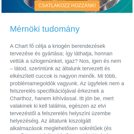
CSATLAKOZZ HOZZÁNK!
Mérnöki tudomány
A Chart fő célja a kriogén berendezések
tervezése és gyártása; így láthatja, honnan
vettük a szlogenünket, igaz? Nos, igen és nem
– látod, szerintünk az általunk tervezett és
elkészített cuccok is nagyon menők. Mi több,
problémamegoldók vagyunk. Az ügyfelek nem a
felszerelés specifikációjával érkeznek a
Charthoz, hanem kihívással. Itt jön be, mert
valakinek ki kell találnia, egészen az elvi
tervezéstől a felszerelés helyszíni üzembe
helyezéséig. Az általunk kiszolgált
alkalmazások meglehetősen sokrétűek (és