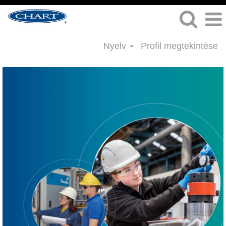
Nyelv
Profil megtekintése
Mérnöki
munkák