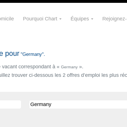
micile
Pourquoi Chart
Équipes
Rejoignez-
e pour
"Germany".
te vacant correspondant à «
».
Germany
llez trouver ci-dessous les 2 offres d’emploi les plus r