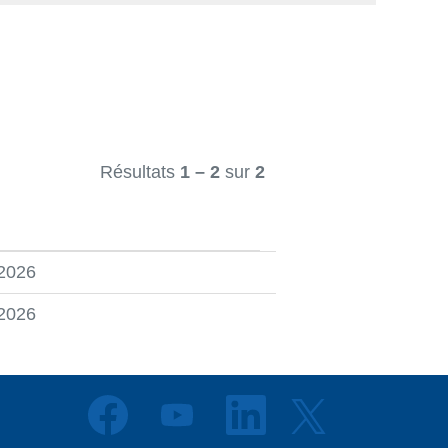
Résultats
1 – 2
sur
2
 2026
 2026
S
S
S
S
’
’
’
’
o
o
o
o