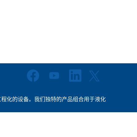
在
在
在
在
新
新
新
新
选
选
选
选
项
项
项
项
卡
卡
卡
卡
中
中
中
提供高度工程化的设备。我们独特的产品组合用于液化
中
打
打
打
打
开
开
开
开
。
。
。
。