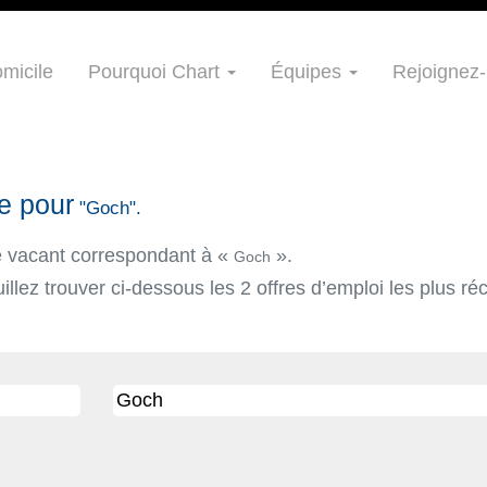
micile
Pourquoi Chart
Équipes
Rejoignez-
e pour
"Goch".
te vacant correspondant à «
».
Goch
llez trouver ci-dessous les 2 offres d’emploi les plus r