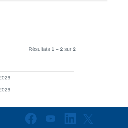
Résultats
1 – 2
sur
2
 2026
 2026
S
S
S
S
’
’
’
’
o
o
o
o