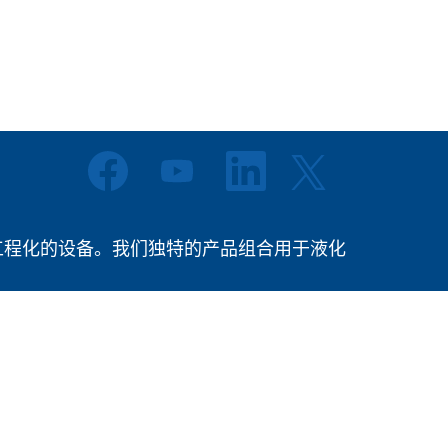
在
在
在
在
新
新
新
新
选
选
选
选
项
项
项
项
卡
卡
卡
卡
中
中
中
提供高度工程化的设备。我们独特的产品组合用于液化
中
打
打
打
打
开
开
开
开
。
。
。
。