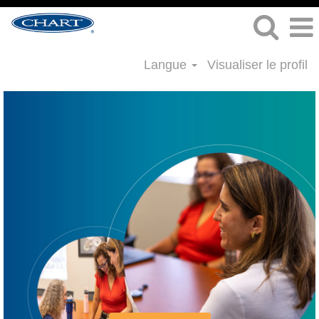
Langue
Visualiser le profil
Emplois
Finance
&
Comptabilité