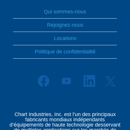
Qui sommes-nous
Rejoignez-nous
Locations
Politique de confidentialité
S
S
S
S
’
’
’
’
o
o
o
o
u
u
u
u
v
v
v
v
r
r
r
r
e
e
e
e
d
d
d
Chart Industries, Inc. est l’un des principaux
d
a
a
a
fabricants mondiaux indépendants
a
n
n
n
d’équipements de haute technologie desservant
n
s
s
s