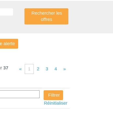
 alerte
ur
37
«
1
2
3
4
»
Réinitialiser