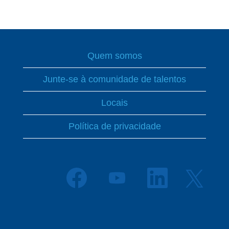
Quem somos
Junte-se à comunidade de talentos
Locais
Política de privacidade
A
A
A
A
b
b
b
b
r
r
r
r
e
e
e
e
e
e
e
e
m
m
m
m
u
u
u