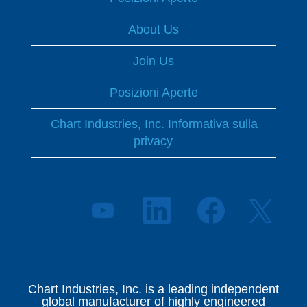
About Us
Join Us
Posizioni Aperte
Chart Industries, Inc. Informativa sulla
privacy
S
S
S
S
i
i
i
i
a
a
a
a
p
p
p
p
r
r
r
r
e
e
e
e
i
i
i
i
n
n
n
Chart Industries, Inc. is a leading independent
n
u
u
u
global manufacturer of highly engineered
u