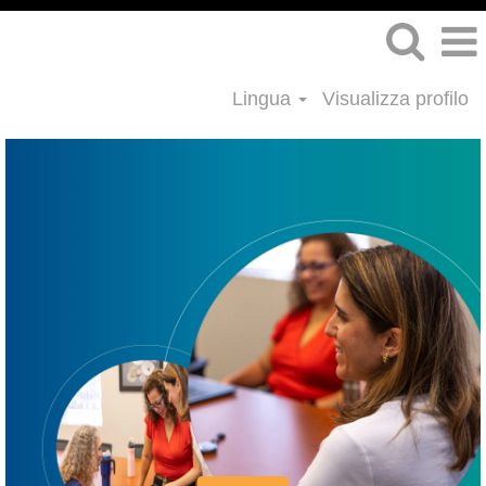
Lingua
Visualizza profilo
Finance
&
Accounting