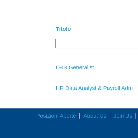
Titolo
D&S Generalist
HR Data Analyst & Payroll Adm
Posizioni Aperte
About Us
Join Us