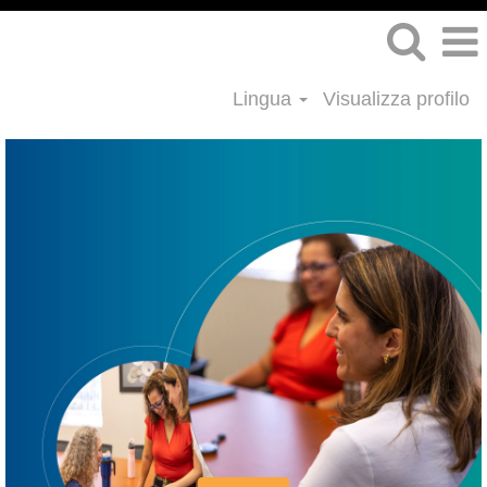
Lingua
Visualizza profilo
Finance
&
Accounting