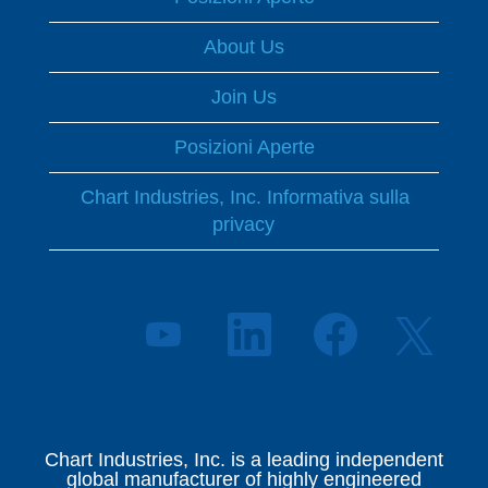
About Us
Join Us
Posizioni Aperte
Chart Industries, Inc. Informativa sulla
privacy
S
S
S
S
i
i
i
i
a
a
a
a
p
p
p
p
r
r
r
r
e
e
e
e
i
i
i
i
n
n
n
Chart Industries, Inc. is a leading independent
n
u
u
u
global manufacturer of highly engineered
u