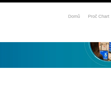
Domů
Proč Chart