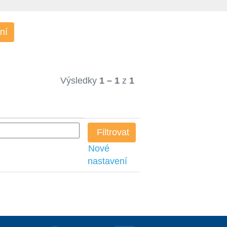
ní
Výsledky
1 – 1
z
1
Nové
nastavení