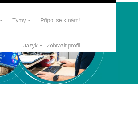
Týmy
Připoj se k nám!
Jazyk
Zobrazit profil