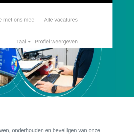
e met ons mee
Alle vacatures
Taal
Profiel weergeven
ouwen, onderhouden en beveiligen van onze