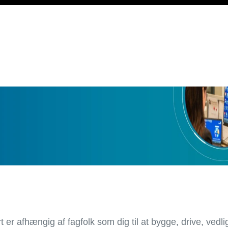
t er afhængig af fagfolk som dig til at bygge, drive, ved