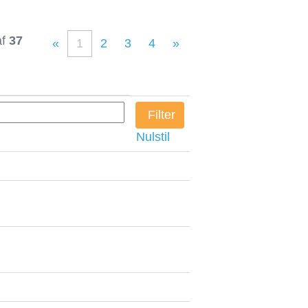
af
37
«
1
2
3
4
»
Nulstil