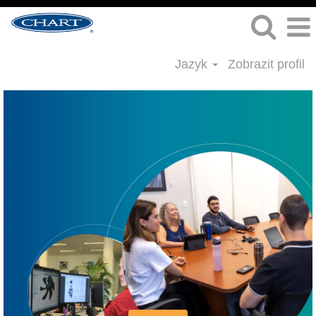
Jazyk
Zobrazit profil
Lidské
zdroje