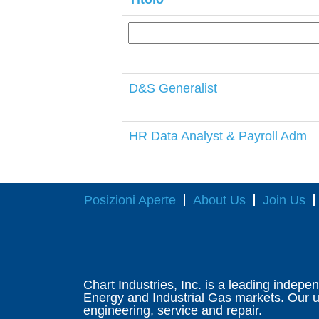
D&S Generalist
HR Data Analyst & Payroll Adm
Posizioni Aperte
About Us
Join Us
Chart Industries, Inc. is a leading indepe
Energy and Industrial Gas markets. Our un
engineering, service and repair.