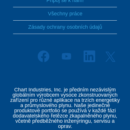
Připoj se k nám!
Všechny práce
Zásady ochrany osobních údajů
O
O
O
O
t
t
t
t
e
e
e
e
v
v
v
v
ř
ř
ř
ř
e
e
e
e
s
s
s
s
e
e
e
Chart Industries, Inc. je předním nezávislým
e
n
n
n
globálním výrobcem vysoce zkonstruovaných
n
a
a
a
zařízení pro různé aplikace na trzích energetiky
a
n
n
n
a průmyslového plynu. Naše jedinečné
n
o
o
o
produktové portfolio se používá v každé fázi
o
v
v
v
dodavatelského řetězce zkapalněného plynu,
v
é
é
é
včetně předběžného inženýringu, servisu a
é
k
k
k
oprav.
k