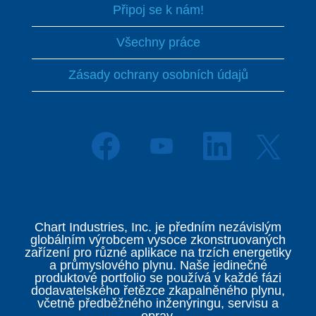
Připoj se k nám!
Všechny práce
Zásady ochrany osobních údajů
O
O
O
O
t
t
t
t
e
e
e
e
v
v
v
v
ř
ř
ř
ř
e
e
e
e
s
s
s
s
e
e
e
Chart Industries, Inc. je předním nezávislým
e
n
n
n
globálním výrobcem vysoce zkonstruovaných
n
a
a
a
zařízení pro různé aplikace na trzích energetiky
a
n
n
n
a průmyslového plynu. Naše jedinečné
n
o
o
o
produktové portfolio se používá v každé fázi
o
v
v
v
dodavatelského řetězce zkapalněného plynu,
v
é
é
é
včetně předběžného inženýringu, servisu a
é
k
k
k