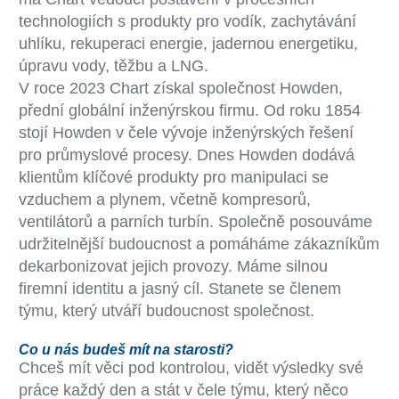
technologiích s produkty pro vodík, zachytávání
uhlíku, rekuperaci energie, jadernou energetiku,
úpravu vody, těžbu a LNG.
V roce 2023 Chart získal společnost Howden,
přední globální inženýrskou firmu. Od roku 1854
stojí Howden v čele vývoje inženýrských řešení
pro průmyslové procesy. Dnes Howden dodává
klientům klíčové produkty pro manipulaci se
vzduchem a plynem, včetně kompresorů,
ventilátorů a parních turbín. Společně posouváme
udržitelnější budoucnost a pomáháme zákazníkům
dekarbonizovat jejich provozy. Máme silnou
firemní identitu a jasný cíl. Stanete se členem
týmu, který utváří budoucnost společnost.
Co u nás budeš mít na starosti?
Chceš mít věci pod kontrolou, vidět výsledky své
práce každý den a stát v čele týmu, který něco