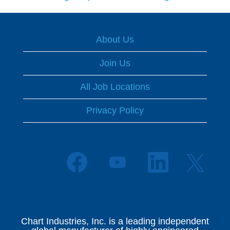
About Us
Join Us
All Job Locations
Privacy Policy
O
O
O
O
p
p
p
p
e
e
e
e
n
n
n
n
s
s
s
s
i
i
i
i
n
n
n
n
a
a
a
Chart Industries, Inc. is a leading independent
a
n
n
n