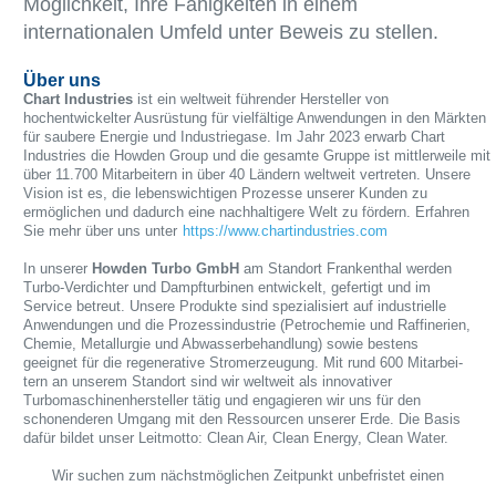
Möglichkeit, Ihre Fähigkeiten in einem
internationalen Umfeld unter Beweis zu stellen.
Über uns
Chart Industries
ist ein weltweit führender Hersteller von
hochentwickelter Ausrüstung für vielfältige Anwendungen in den Märkten
für saubere Energie und Industriegase. Im Jahr 2023 erwarb Chart
Industries die Howden Group und die gesamte Gruppe ist mittlerweile mit
über 11.700 Mitarbeitern in über 40 Ländern weltweit vertreten. Unsere
Vision ist es, die lebenswichtigen Prozesse unserer Kunden zu
ermöglichen und dadurch eine nachhaltigere Welt zu fördern. Erfahren
Sie mehr über uns unter
https://www.chartindustries.com
In unserer
Howden Turbo GmbH
am Standort
Frankenthal werden
Turbo-Verdichter und Dampfturbinen entwickelt, gefertigt und im
Service betreut. Unsere Produkte sind spezialisiert auf industrielle
Anwendungen und die Prozessindustrie (Petrochemie und Raffinerien,
Chemie, Metallurgie und Abwasserbehandlung) sowie bestens
geeignet für die regenerative Stromerzeugung. Mit rund 600 Mit­ar­bei­
tern an unserem Standort sind wir weltweit als innovativer
Turbomaschinenhersteller tätig und engagieren wir uns für den
schonenderen Umgang mit den Res­sour­cen unserer Erde. Die Basis
dafür bildet unser Leitmotto: Clean Air, Clean Energy, Clean Water.
Wir suchen zum nächstmöglichen Zeitpunkt unbefristet einen