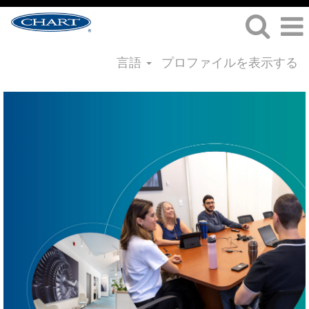
言語
プロファイルを表示する
製
造・
オ
ペ
レ
ー
シ
ョ
ン
職