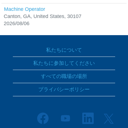
Machine Operator
Canton, GA, United States, 30107
2026/08/06
私たちについて
私たちに参加してください
すべての職場の場所
プライバシーポリシー
新
新
新
新
し
し
し
し
い
い
い
い