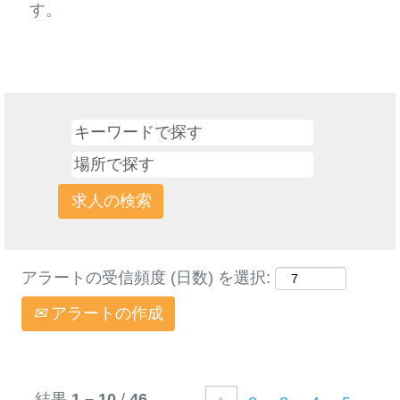
す。
アラートの受信頻度 (日数) を選択:
アラートの作成
結果
1 – 10
/
46