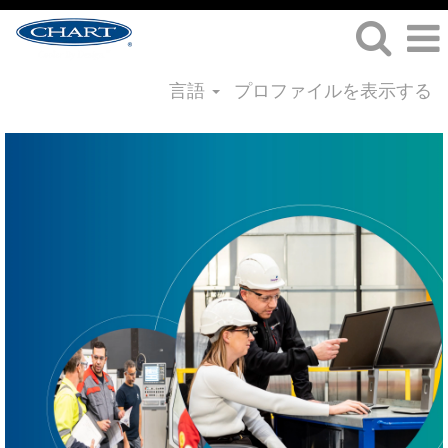
言語
プロファイルを表示する
プ
ロ
ジ
ェ
ク
ト
マ
ネ
ジ
メ
ン
ト
の