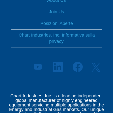
About Us
Join Us
Posizioni Aperte
Chart Industries, Inc. Informativa sulla
privacy
S
S
S
S
i
i
i
i
a
a
a
a
p
p
p
p
r
r
r
r
e
e
e
e
i
i
i
i
n
n
n
Chart Industries, Inc. is a leading independent
n
u
u
u
global manufacturer of highly engineered
u
n
n
n
equipment servicing multiple applications in the
n
a
a
a
Energy and Industrial Gas markets. Our unique
a
n
n
n