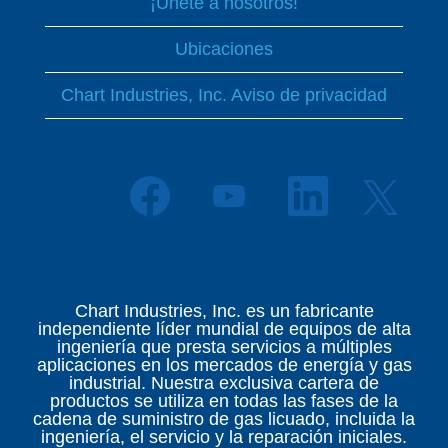
¡Únete a nosotros!
Ubicaciones
Chart Industries, Inc. Aviso de privacidad
S
S
S
S
e
e
e
e
a
a
a
a
b
b
b
b
r
r
r
r
e
e
e
e
e
e
e
e
n
n
n
Chart Industries, Inc. es un fabricante
n
u
u
u
independiente líder mundial de equipos de alta
u
n
n
n
ingeniería que presta servicios a múltiples
n
a
a
a
aplicaciones en los mercados de energía y gas
a
n
n
n
industrial. Nuestra exclusiva cartera de
n
u
u
u
productos se utiliza en todas las fases de la
u
e
e
e
cadena de suministro de gas licuado, incluida la
e
v
v
v
ingeniería, el servicio y la reparación iniciales.
v