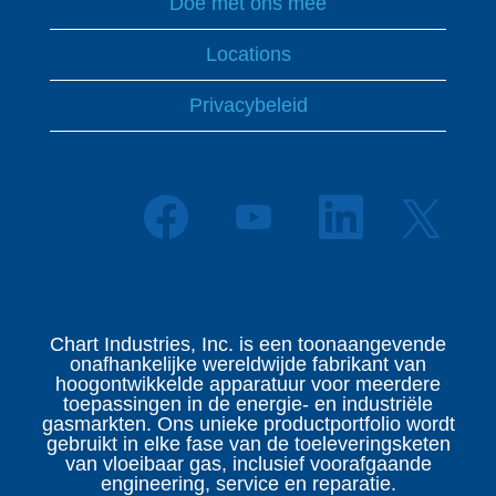
Doe met ons mee
Locations
Privacybeleid
O
O
O
O
p
p
p
p
e
e
e
e
n
n
n
n
t
t
t
t
i
i
i
i
n
n
n
n
e
e
e
Chart Industries, Inc. is een toonaangevende
e
e
e
e
onafhankelijke wereldwijde fabrikant van
e
n
n
n
hoogontwikkelde apparatuur voor meerdere
n
n
n
n
toepassingen in de energie- en industriële
n
i
i
i
gasmarkten. Ons unieke productportfolio wordt
i
e
e
e
gebruikt in elke fase van de toeleveringsketen
e
u
u
u
van vloeibaar gas, inclusief voorafgaande
u
w
w
w
engineering, service en reparatie.
w