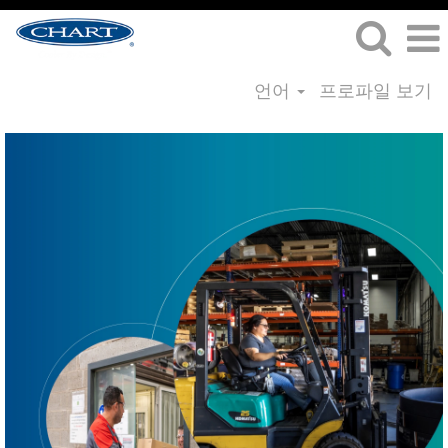
언어
프로파일 보기
공
급
망
채
용