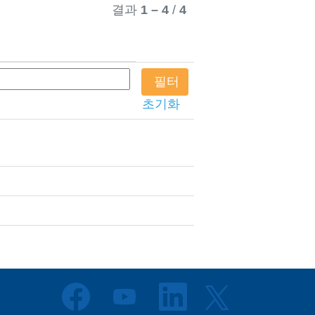
결과
1 – 4
/
4
초기화
새
새
새
새
탭
탭
탭
탭
에
에
에