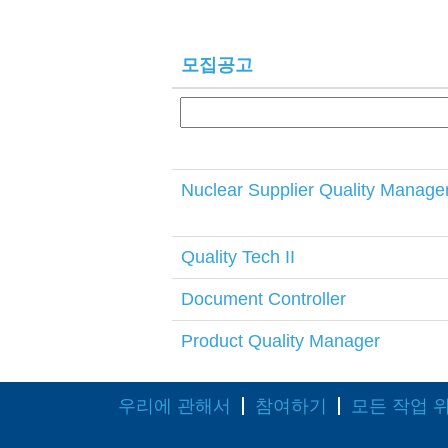
모집공고
Nuclear Supplier Quality Manage
Quality Tech II
Document Controller
Product Quality Manager
우리에 관해서
참여하기
모든 작업 