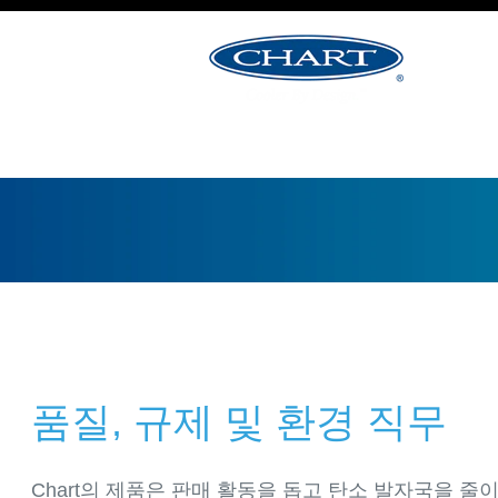
질,
규
제
및
환
경
직
무
품질, 규제 및 환경 직무
Chart의 제품은 판매 활동을 돕고 탄소 발자국을 줄