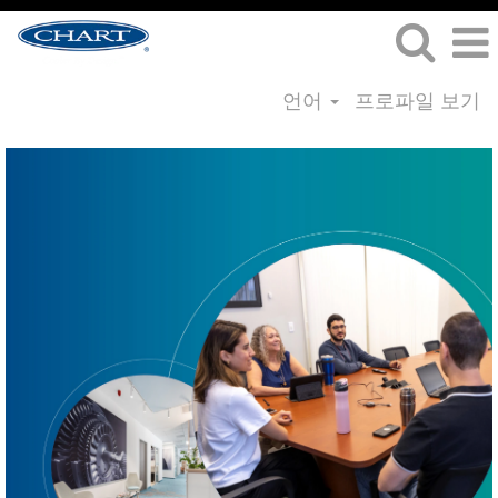
언어
프로파일 보기
제
조
및
운
영
직
무