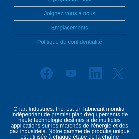
Joignez-vous à nous
Emplacements
Politique de confidentialité
S
S
S
S
’
’
’
’
o
o
o
o
u
u
u
u
v
v
v
v
r
r
r
r
e
e
e
e
d
d
d
Chart Industries, Inc. est un fabricant mondial
d
a
a
a
indépendant de premier plan d'équipements de
a
n
n
n
haute technologie destinés à de multiples
n
s
s
s
applications sur les marchés de l'énergie et des
s
u
u
u
gaz industriels. Notre gamme de produits unique
u
n
n
n
est utilisée à chaque étape de la chaîne
n