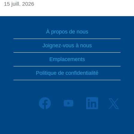
15 juill. 2026
À propos de nous
Joignez-vous à nous
Emplacements
Politique de confidentialité
S
S
S
S
’
’
’
’
o
o
o
o
u
u
u
u
v
v
v
v
r
r
r
r
e
e
e
e