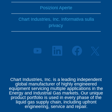
Posizioni Aperte
Chart Industries, Inc. Informativa sulla
privacy
S
S
S
S
i
i
i
i
a
a
a
a
p
p
p
p
r
r
r
r
e
e
e
e
i
i
i
i
n
n
n
Chart Industries, Inc. is a leading independent
n
u
u
u
global manufacturer of highly engineered
u
n
n
n
equipment servicing multiple applications in the
n
a
a
a
Energy and Industrial Gas markets. Our unique
a
n
n
n
product portfolio is used in every phase of the
n
u
u
u
liquid gas supply chain, including upfront
u
o
o
o
engineering, service and repair.
o
v
v
v
v