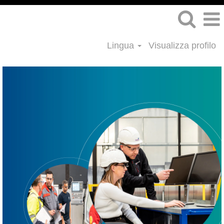
Lingua
Visualizza profilo
Ruoli
nel
Project
Management