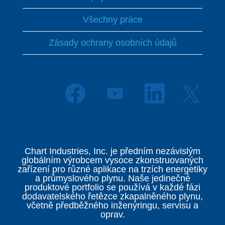
Všechny práce
Zásady ochrany osobních údajů
O
O
O
O
t
t
t
t
e
e
e
e
v
v
v
v
ř
ř
ř
ř
e
e
e
e
s
s
s
s
e
e
e
Chart Industries, Inc. je předním nezávislým
e
n
n
n
globálním výrobcem vysoce zkonstruovaných
n
a
a
a
zařízení pro různé aplikace na trzích energetiky
a
n
n
n
a průmyslového plynu. Naše jedinečné
n
o
o
o
produktové portfolio se používá v každé fázi
o
v
v
v
dodavatelského řetězce zkapalněného plynu,
v
é
é
é
včetně předběžného inženýringu, servisu a
é
k
k
k
oprav.
k
a
a
a