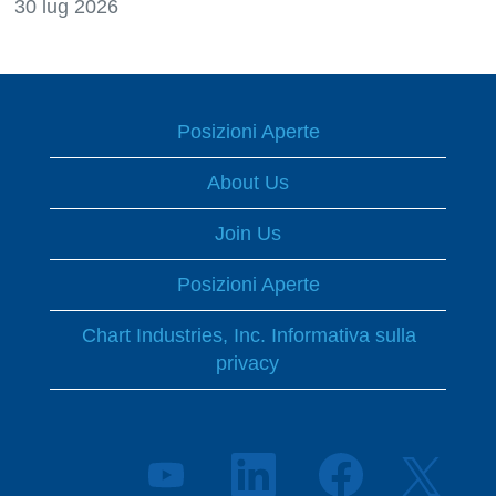
30 lug 2026
Posizioni Aperte
About Us
Join Us
Posizioni Aperte
Chart Industries, Inc. Informativa sulla
privacy
S
S
S
S
i
i
i
i