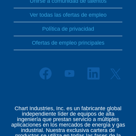
Unirse a comunidad de talentos
Ver todas las ofertas de empleo
Política de privacidad
Ofertas de empleo principales
S
S
S
S
e
e
e
e
a
a
a
a
b
b
b
b
r
r
r
r
e
e
e
e
e
e
e
e
n
n
n
Chart Industries, Inc. es un fabricante global
n
u
u
u
independiente líder de equipos de alta
u
n
n
n
ingeniería que prestan servicio a múltiples
n
a
a
a
aplicaciones en los mercados de energía y gas
a
p
p
p
industrial. Nuestra exclusiva cartera de
p
e
e
e
productos se utiliza en todas las fases de la