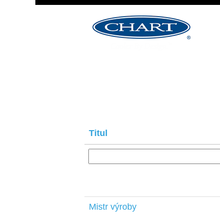
Výsledky hledání pro
"".
Titul
Mistr výroby