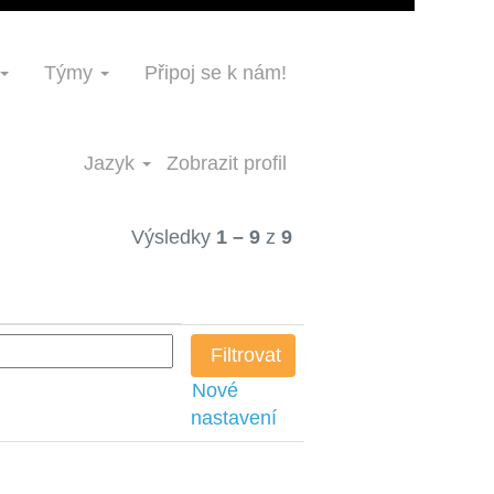
Týmy
Připoj se k nám!
Jazyk
Zobrazit profil
Výsledky
1 – 9
z
9
Nové
nastavení