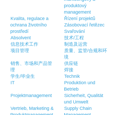
produktový
management
Kvalita, regulace a
Řízení projektů
ochrana životního
Zásobovací řetězec
prostředí
Svařování
Absolvent
技术/工程
信息技术工作
制造及运营
项目管理
质量、监管/合规和环
境
销售、市场和产品管
供应链
理
焊接
学生/毕业生
Technik
IT
Produktion und
Betrieb
Projektmanagement
Sicherheit, Qualität
und Umwelt
Vertrieb, Marketing &
Supply Chain
Produktmanagement
Management