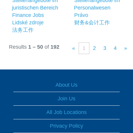
Stellenangebote im
Stellenangebote im
juristischen Bereich
Personalwesen
Finance Jobs
Právo
Lidské zdroje
财务&会计工作
法务工作
Results
1 – 50
of
192
«
1
2
3
4
»
About Us
Join Us
All Job Locations
Privacy Policy