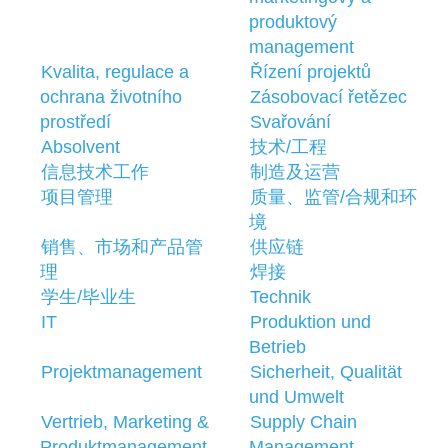
produktový
management
Kvalita, regulace a
Řízení projektů
ochrana životního
Zásobovací řetězec
prostředí
Svařování
Absolvent
技术/工程
信息技术工作
制造及运营
项目管理
质量、监管/合规和环
境
销售、市场和产品管
供应链
理
焊接
学生/毕业生
Technik
IT
Produktion und
Betrieb
Projektmanagement
Sicherheit, Qualität
und Umwelt
Vertrieb, Marketing &
Supply Chain
Produktmanagement
Management