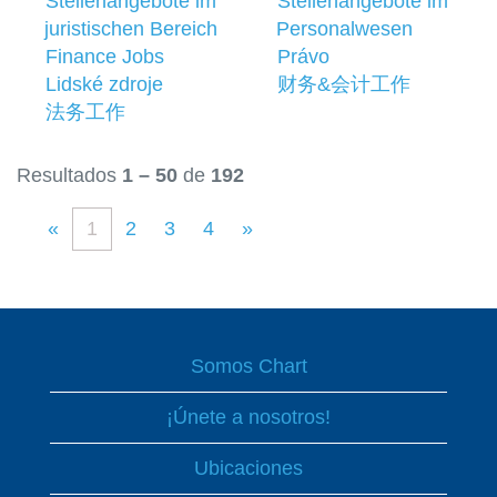
Stellenangebote im
Stellenangebote im
juristischen Bereich
Personalwesen
Finance Jobs
Právo
Lidské zdroje
财务&会计工作
法务工作
Resultados
1 – 50
de
192
«
1
2
3
4
»
Somos Chart
¡Únete a nosotros!
Ubicaciones